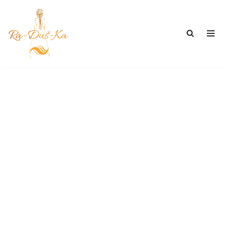
Přeskočit
na
obsah